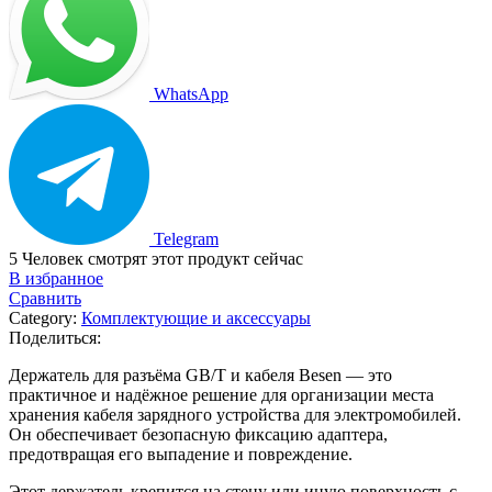
и
кабеля,
Besen
quantity
WhatsApp
Telegram
5
Человек смотрят этот продукт сейчас
В избранное
Сравнить
Category:
Комплектующие и аксессуары
Поделиться:
Держатель для разъёма GB/T и кабеля Besen — это
практичное и надёжное решение для организации места
хранения кабеля зарядного устройства для электромобилей.
Он обеспечивает безопасную фиксацию адаптера,
предотвращая его выпадение и повреждение.
Этот держатель крепится на стену или иную поверхность с