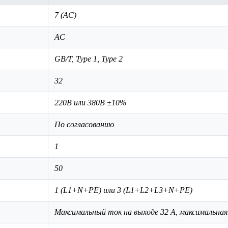
7 (AC)
AC
GB/T, Type 1, Type 2
32
220В или 380В ±10%
По согласованию
1
50
1 (L1+N+PE) или 3 (L1+L2+L3+N+PE)
Максимальный ток на выходе 32 А, максимальна