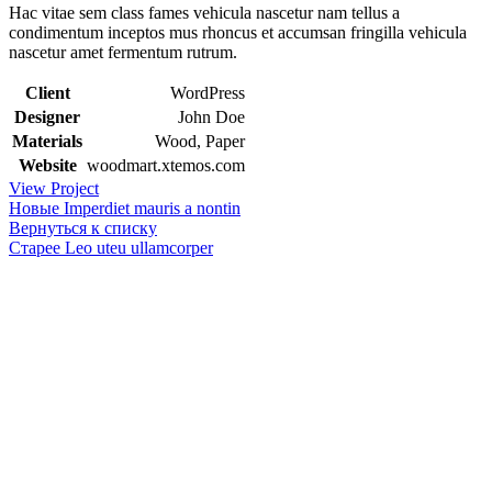
Hac vitae sem class fames vehicula nascetur nam tellus a
condimentum inceptos mus rhoncus et accumsan fringilla vehicula
nascetur amet fermentum rutrum.
Client
WordPress
Designer
John Doe
Materials
Wood, Paper
Website
woodmart.xtemos.com
View Project
Новые
Imperdiet mauris a nontin
Вернуться к списку
Старее
Leo uteu ullamcorper